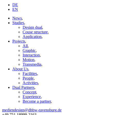
DE
EN
News
,
Studies
,
Design dual
,
Couse structure
,
Application
,
Projects
,
All
,
Graphic
,
Interaction
,
Motion
,
Transmedia
,
About Us
,
Facilities
,
People
,
Activities
,
Dual Partners
,
Concept
,
Experience
,
Become a partner
,
mediendesign@dhbw-ravensburg.de
+49 751 18999-2163