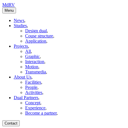
MdRV
Menu
News
,
Studies
,
Design dual
,
Couse structure
,
Application
,
Projects
,
All
,
Graphic
,
Interaction
,
Motion
,
Transmedia
,
About Us
,
Facilities
,
People
,
Activities
,
Dual Partners
,
Concept
,
Experience
,
Become a partner
,
Contact