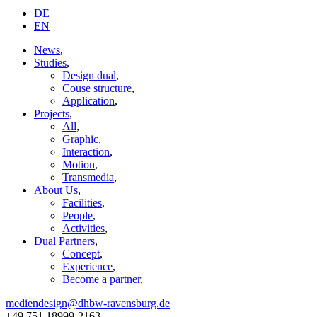
DE
EN
News
,
Studies
,
Design dual
,
Couse structure
,
Application
,
Projects
,
All
,
Graphic
,
Interaction
,
Motion
,
Transmedia
,
About Us
,
Facilities
,
People
,
Activities
,
Dual Partners
,
Concept
,
Experience
,
Become a partner
,
mediendesign@dhbw-ravensburg.de
+49 751 18999-2163