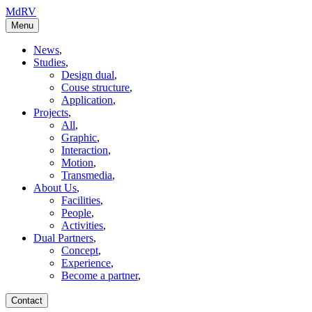
MdRV
Menu
News
,
Studies
,
Design dual
,
Couse structure
,
Application
,
Projects
,
All
,
Graphic
,
Interaction
,
Motion
,
Transmedia
,
About Us
,
Facilities
,
People
,
Activities
,
Dual Partners
,
Concept
,
Experience
,
Become a partner
,
Contact