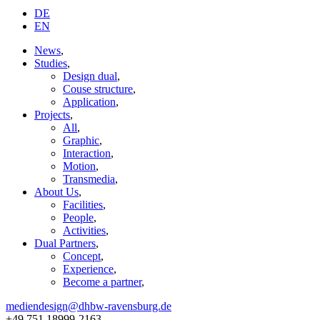
DE
EN
News
,
Studies
,
Design dual
,
Couse structure
,
Application
,
Projects
,
All
,
Graphic
,
Interaction
,
Motion
,
Transmedia
,
About Us
,
Facilities
,
People
,
Activities
,
Dual Partners
,
Concept
,
Experience
,
Become a partner
,
mediendesign@dhbw-ravensburg.de
+49 751 18999-2163