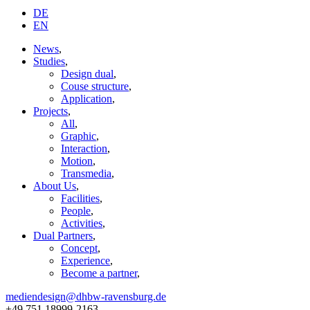
DE
EN
News
,
Studies
,
Design dual
,
Couse structure
,
Application
,
Projects
,
All
,
Graphic
,
Interaction
,
Motion
,
Transmedia
,
About Us
,
Facilities
,
People
,
Activities
,
Dual Partners
,
Concept
,
Experience
,
Become a partner
,
mediendesign@dhbw-ravensburg.de
+49 751 18999-2163