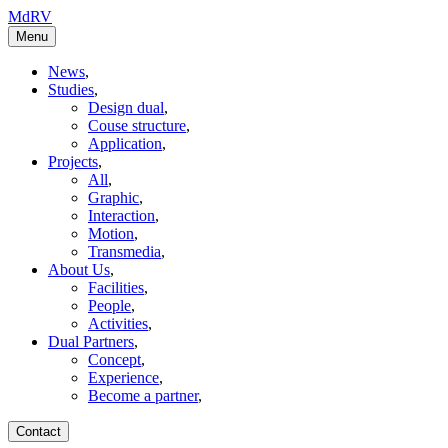
MdRV
Menu
News
,
Studies
,
Design dual
,
Couse structure
,
Application
,
Projects
,
All
,
Graphic
,
Interaction
,
Motion
,
Transmedia
,
About Us
,
Facilities
,
People
,
Activities
,
Dual Partners
,
Concept
,
Experience
,
Become a partner
,
Contact