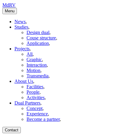
MdRV
Menu
News
,
Studies
,
Design dual
,
Couse structure
,
Application
,
Projects
,
All
,
Graphic
,
Interaction
,
Motion
,
Transmedia
,
About Us
,
Facilities
,
People
,
Activities
,
Dual Partners
,
Concept
,
Experience
,
Become a partner
,
Contact