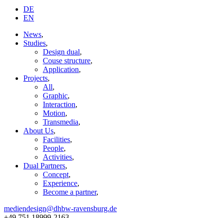
DE
EN
News
,
Studies
,
Design dual
,
Couse structure
,
Application
,
Projects
,
All
,
Graphic
,
Interaction
,
Motion
,
Transmedia
,
About Us
,
Facilities
,
People
,
Activities
,
Dual Partners
,
Concept
,
Experience
,
Become a partner
,
mediendesign@dhbw-ravensburg.de
+49 751 18999-2163