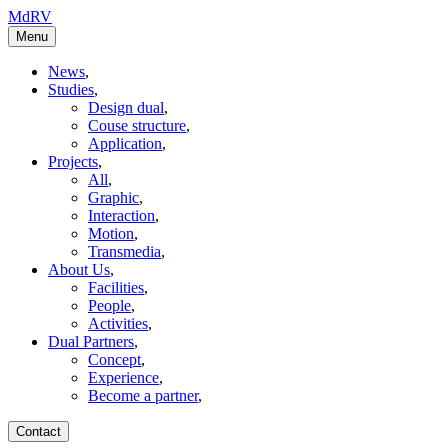
MdRV
Menu
News
,
Studies
,
Design dual
,
Couse structure
,
Application
,
Projects
,
All
,
Graphic
,
Interaction
,
Motion
,
Transmedia
,
About Us
,
Facilities
,
People
,
Activities
,
Dual Partners
,
Concept
,
Experience
,
Become a partner
,
Contact