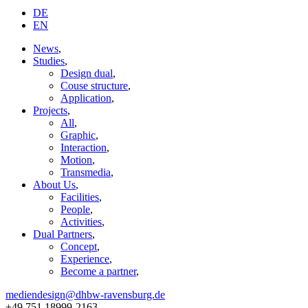
DE
EN
News
,
Studies
,
Design dual
,
Couse structure
,
Application
,
Projects
,
All
,
Graphic
,
Interaction
,
Motion
,
Transmedia
,
About Us
,
Facilities
,
People
,
Activities
,
Dual Partners
,
Concept
,
Experience
,
Become a partner
,
mediendesign@dhbw-ravensburg.de
+49 751 18999-2163