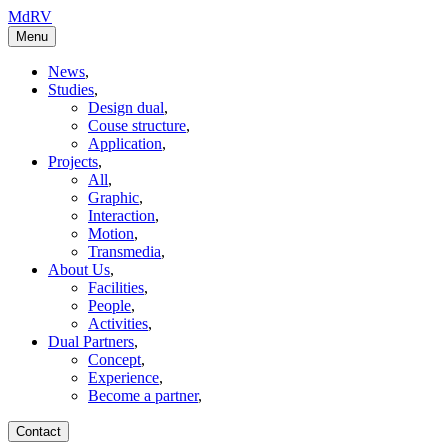
MdRV
Menu
News
,
Studies
,
Design dual
,
Couse structure
,
Application
,
Projects
,
All
,
Graphic
,
Interaction
,
Motion
,
Transmedia
,
About Us
,
Facilities
,
People
,
Activities
,
Dual Partners
,
Concept
,
Experience
,
Become a partner
,
Contact