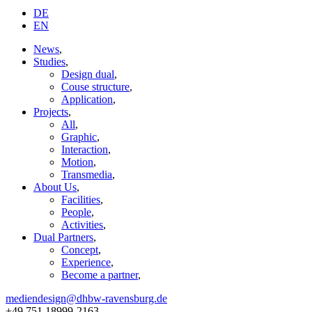
DE
EN
News
,
Studies
,
Design dual
,
Couse structure
,
Application
,
Projects
,
All
,
Graphic
,
Interaction
,
Motion
,
Transmedia
,
About Us
,
Facilities
,
People
,
Activities
,
Dual Partners
,
Concept
,
Experience
,
Become a partner
,
mediendesign@dhbw-ravensburg.de
+49 751 18999-2163