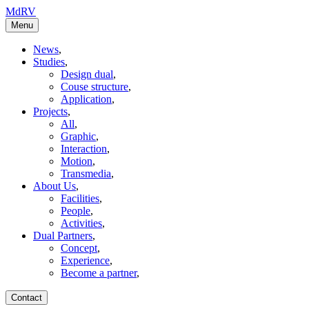
MdRV
Menu
News
,
Studies
,
Design dual
,
Couse structure
,
Application
,
Projects
,
All
,
Graphic
,
Interaction
,
Motion
,
Transmedia
,
About Us
,
Facilities
,
People
,
Activities
,
Dual Partners
,
Concept
,
Experience
,
Become a partner
,
Contact