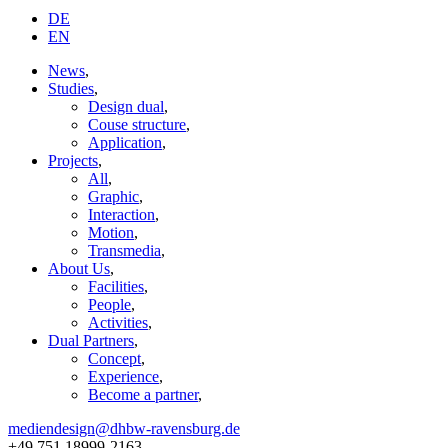
DE
EN
News
,
Studies
,
Design dual
,
Couse structure
,
Application
,
Projects
,
All
,
Graphic
,
Interaction
,
Motion
,
Transmedia
,
About Us
,
Facilities
,
People
,
Activities
,
Dual Partners
,
Concept
,
Experience
,
Become a partner
,
mediendesign@dhbw-ravensburg.de
+49 751 18999-2163