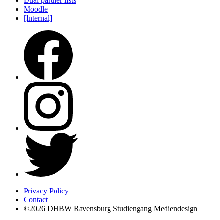
Dual partner lists
Moodle
[Internal]
Privacy Policy
Contact
©2026 DHBW Ravensburg Studiengang Mediendesign