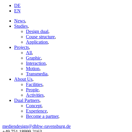
DE
EN
News
,
Studies
,
Design dual
,
Couse structure
,
Application
,
Projects
,
All
,
Graphic
,
Interaction
,
Motion
,
Transmedia
,
About Us
,
Facilities
,
People
,
Activities
,
Dual Partners
,
Concept
,
Experience
,
Become a partner
,
mediendesign@dhbw-ravensburg.de
+49 751 18999-2163