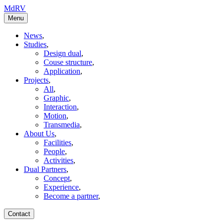
MdRV
Menu
News
,
Studies
,
Design dual
,
Couse structure
,
Application
,
Projects
,
All
,
Graphic
,
Interaction
,
Motion
,
Transmedia
,
About Us
,
Facilities
,
People
,
Activities
,
Dual Partners
,
Concept
,
Experience
,
Become a partner
,
Contact