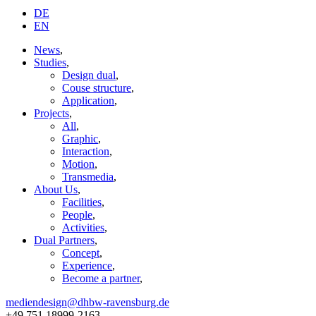
DE
EN
News
,
Studies
,
Design dual
,
Couse structure
,
Application
,
Projects
,
All
,
Graphic
,
Interaction
,
Motion
,
Transmedia
,
About Us
,
Facilities
,
People
,
Activities
,
Dual Partners
,
Concept
,
Experience
,
Become a partner
,
mediendesign@dhbw-ravensburg.de
+49 751 18999-2163