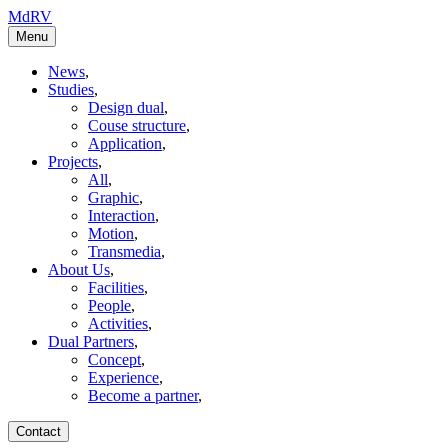
MdRV
Menu
News
,
Studies
,
Design dual
,
Couse structure
,
Application
,
Projects
,
All
,
Graphic
,
Interaction
,
Motion
,
Transmedia
,
About Us
,
Facilities
,
People
,
Activities
,
Dual Partners
,
Concept
,
Experience
,
Become a partner
,
Contact