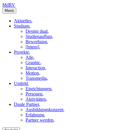
MdRV
Menü
Aktuelles
,
Studium
,
Design dual
,
Studienaufbau
,
Bewerbung
,
[Intern]
,
Projekte
,
Alle
,
Graphic
,
Interaction
,
Motion
,
Transmedia
,
Umfeld
,
Einrichtungen
,
Personen
,
Aktivitäten
,
Duale Partner
,
Ausbildungskonzept
,
Erfahrung
,
Partner werden
,