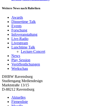
Weitere News nach Rubriken
Awards
Dinnertime Talk
Events
Forschung
Infoveranstaltung
Live-Radio
Livestream
Lunchtime Talk
Lecture-Concert
News
Play Session
Veröffentlichungen
Werkschau
DHBW Ravensburg
Studiengang Mediendesign
Marktstraße 13/15
D-88212 Ravensburg
Aktuelles
Firmenliste
Moodle