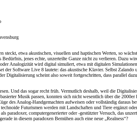
o
Ravensburg
teckt, etwa akustischen, visuellen und haptischen Werten, so wächst 
 das Bedürfnis, jenes echte, unzerteilte Ganze nicht zu verlieren. Daz
der Analogizität wird digital simuliert, etwa mit digitalen Simulation
 der Software Live 8 lautete: das akustische Klavier. Selbst Zalando 
er Digitalisierung scheint also soweit fortgeschritten, dass parallel daz
esen. Und das sogar recht früh. Vermutlich deshalb, weil die Digitalisi
al basierter Musik passen, konnten sich nicht wesentlich über die 2000er
e Züge des Analog-Handgemachten aufweisen oder vollständig daraus bes
echnoide Futurismen werden mit Landschaften und Tiere ergänzt oder 
ert: als paradoxer, computergenerierter oder -gestützter Versuch, das unz
egt gerade in diesem paradoxen Bemühen auch eine neue „Realness“?