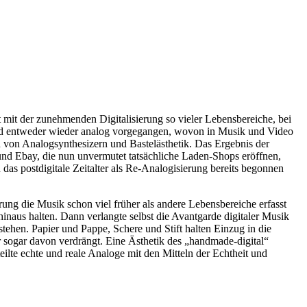
mit der zunehmenden Digitalisierung so vieler Lebensbereiche, bei
u wird entweder wieder analog vorgegangen, wovon in Musik und Video
en von Analogsynthesizern und Bastelästhetik. Das Ergebnis der
und Ebay, die nun unvermutet tatsächliche Laden-Shops eröffnen,
u das postdigitale Zeitalter als Re-Analogisierung bereits begonnen
erung die Musik schon viel früher als andere Lebensbereiche erfasst
 hinaus halten. Dann verlangte selbst die Avantgarde digitaler Musik
tehen. Papier und Pappe, Schere und Stift halten Einzug in die
sogar davon verdrängt. Eine Ästhetik des „handmade-digital“
erteilte echte und reale Analoge mit den Mitteln der Echtheit und