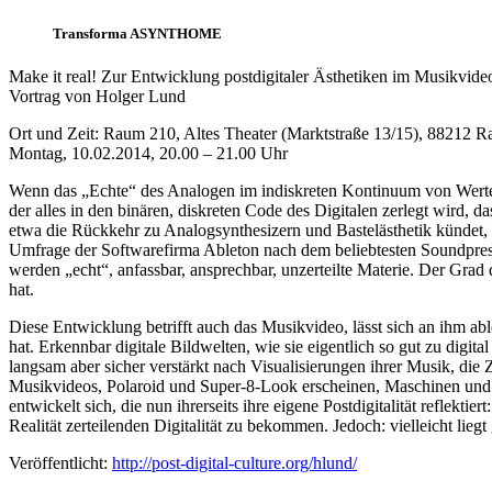
Transforma ASYNTHOME
Make it real! Zur Entwicklung postdigitaler Ästhetiken im Musikvide
Vortrag von Holger Lund
Ort und Zeit: Raum 210, Altes Theater (Marktstraße 13/15), 88212 
Montag, 10.02.2014, 20.00 – 21.00 Uhr
Wenn das „Echte“ des Analogen im indiskreten Kontinuum von Werten s
der alles in den binären, diskreten Code des Digitalen zerlegt wird,
etwa die Rückkehr zu Analogsynthesizern und Bastelästhetik kündet, o
Umfrage der Softwarefirma Ableton nach dem beliebtesten Soundpreset
werden „echt“, anfassbar, ansprechbar, unzerteilte Materie. Der Grad d
hat.
Diese Entwicklung betrifft auch das Musikvideo, lässt sich an ihm abl
hat. Erkennbar digitale Bildwelten, wie sie eigentlich so gut zu digit
langsam aber sicher verstärkt nach Visualisierungen ihrer Musik, di
Musikvideos, Polaroid und Super-8-Look erscheinen, Maschinen und t
entwickelt sich, die nun ihrerseits ihre eigene Postdigitalität reflekti
Realität zerteilenden Digitalität zu bekommen. Jedoch: vielleicht li
Veröffentlicht:
http://post-digital-culture.org/hlund/