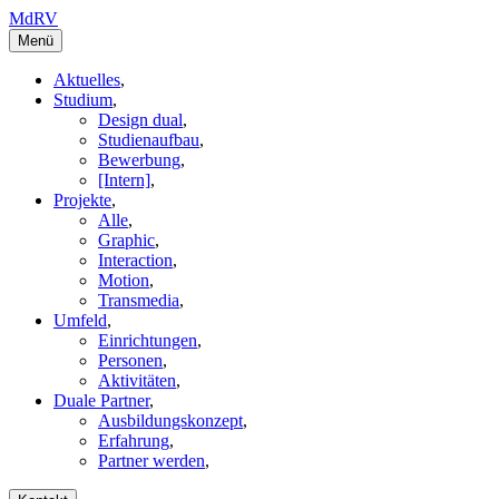
MdRV
Menü
Aktuelles
,
Studium
,
Design dual
,
Studienaufbau
,
Bewerbung
,
[Intern]
,
Projekte
,
Alle
,
Graphic
,
Interaction
,
Motion
,
Transmedia
,
Umfeld
,
Einrichtungen
,
Personen
,
Aktivitäten
,
Duale Partner
,
Ausbildungskonzept
,
Erfahrung
,
Partner werden
,