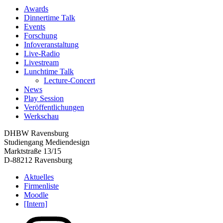
Awards
Dinnertime Talk
Events
Forschung
Infoveranstaltung
Live-Radio
Livestream
Lunchtime Talk
Lecture-Concert
News
Play Session
Veröffentlichungen
Werkschau
DHBW Ravensburg
Studiengang Mediendesign
Marktstraße 13/15
D-88212 Ravensburg
Aktuelles
Firmenliste
Moodle
[Intern]