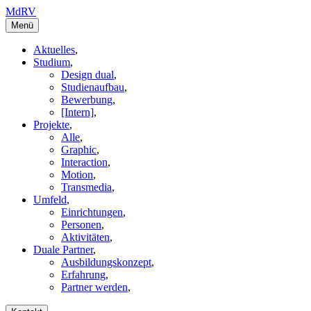
MdRV
Menü
Aktuelles
,
Studium
,
Design dual
,
Studienaufbau
,
Bewerbung
,
[Intern]
,
Projekte
,
Alle
,
Graphic
,
Interaction
,
Motion
,
Transmedia
,
Umfeld
,
Einrichtungen
,
Personen
,
Aktivitäten
,
Duale Partner
,
Ausbildungskonzept
,
Erfahrung
,
Partner werden
,