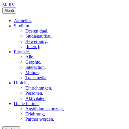
MdRV
Menü
Aktuelles
,
Studium
,
Design dual
,
Studienaufbau
,
Bewerbung
,
[Intern]
,
Projekte
,
Alle
,
Graphic
,
Interaction
,
Motion
,
Transmedia
,
Umfeld
,
Einrichtungen
,
Personen
,
Aktivitäten
,
Duale Partner
,
Ausbildungskonzept
,
Erfahrung
,
Partner werden
,