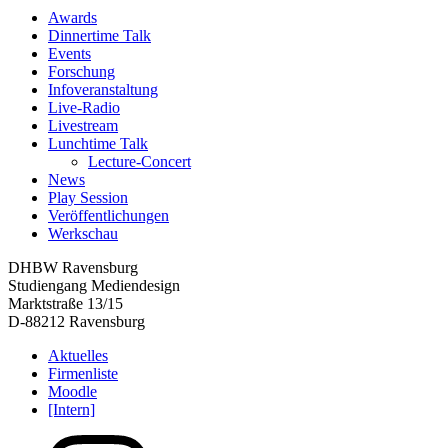
Awards
Dinnertime Talk
Events
Forschung
Infoveranstaltung
Live-Radio
Livestream
Lunchtime Talk
Lecture-Concert
News
Play Session
Veröffentlichungen
Werkschau
DHBW Ravensburg
Studiengang Mediendesign
Marktstraße 13/15
D-88212 Ravensburg
Aktuelles
Firmenliste
Moodle
[Intern]