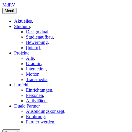
MdRV
Menü
Aktuelles
,
Studium
,
Design dual
,
Studienaufbau
,
Bewerbung
,
[Intern]
,
Projekte
,
Alle
,
Graphic
,
Interaction
,
Motion
,
Transmedia
,
Umfeld
,
Einrichtungen
,
Personen
,
Aktivitäten
,
Duale Partner
,
Ausbildungskonzept
,
Erfahrung
,
Partner werden
,