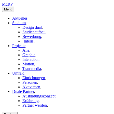
MdRV
Menü
Aktuelles
,
Studium
,
Design dual
,
Studienaufbau
,
Bewerbung
,
[Intern]
,
Projekte
,
Alle
,
Graphic
,
Interaction
,
Motion
,
Transmedia
,
Umfeld
,
Einrichtungen
,
Personen
,
Aktivitäten
,
Duale Partner
,
Ausbildungskonzept
,
Erfahrung
,
Partner werden
,