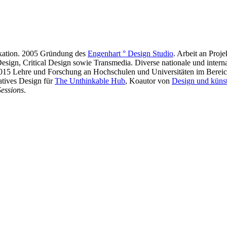
ikation. 2005 Gründung des
Engenhart ° Design Studio
. Arbeit an Pro
 Design, Critical Design sowie Transmedia. Diverse nationale und inter
 2015 Lehre und Forschung an Hochschulen und Universitäten im Bere
atives Design für
The Unthinkable Hub
, Koautor von
Design und künstl
essions
.