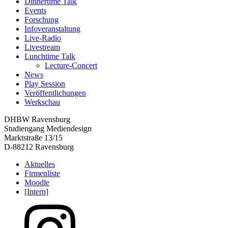
Dinnertime Talk
Events
Forschung
Infoveranstaltung
Live-Radio
Livestream
Lunchtime Talk
Lecture-Concert
News
Play Session
Veröffentlichungen
Werkschau
DHBW Ravensburg
Studiengang Mediendesign
Marktstraße 13/15
D-88212 Ravensburg
Aktuelles
Firmenliste
Moodle
[Intern]