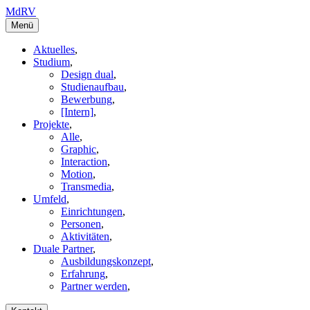
MdRV
Menü
Aktuelles
,
Studium
,
Design dual
,
Studienaufbau
,
Bewerbung
,
[Intern]
,
Projekte
,
Alle
,
Graphic
,
Interaction
,
Motion
,
Transmedia
,
Umfeld
,
Einrichtungen
,
Personen
,
Aktivitäten
,
Duale Partner
,
Ausbildungskonzept
,
Erfahrung
,
Partner werden
,