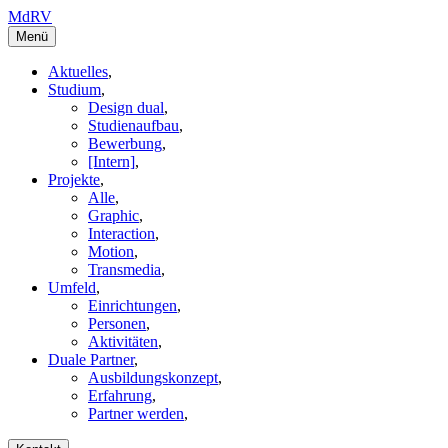
MdRV
Menü
Aktuelles
,
Studium
,
Design dual
,
Studienaufbau
,
Bewerbung
,
[Intern]
,
Projekte
,
Alle
,
Graphic
,
Interaction
,
Motion
,
Transmedia
,
Umfeld
,
Einrichtungen
,
Personen
,
Aktivitäten
,
Duale Partner
,
Ausbildungskonzept
,
Erfahrung
,
Partner werden
,