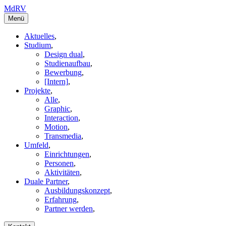
MdRV
Menü
Aktuelles
,
Studium
,
Design dual
,
Studienaufbau
,
Bewerbung
,
[Intern]
,
Projekte
,
Alle
,
Graphic
,
Interaction
,
Motion
,
Transmedia
,
Umfeld
,
Einrichtungen
,
Personen
,
Aktivitäten
,
Duale Partner
,
Ausbildungskonzept
,
Erfahrung
,
Partner werden
,