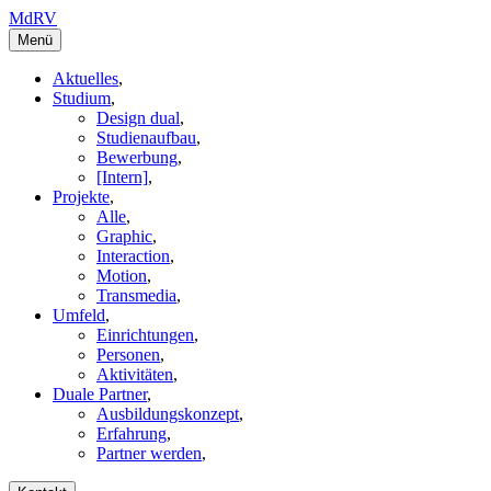
MdRV
Menü
Aktuelles
,
Studium
,
Design dual
,
Studienaufbau
,
Bewerbung
,
[Intern]
,
Projekte
,
Alle
,
Graphic
,
Interaction
,
Motion
,
Transmedia
,
Umfeld
,
Einrichtungen
,
Personen
,
Aktivitäten
,
Duale Partner
,
Ausbildungskonzept
,
Erfahrung
,
Partner werden
,