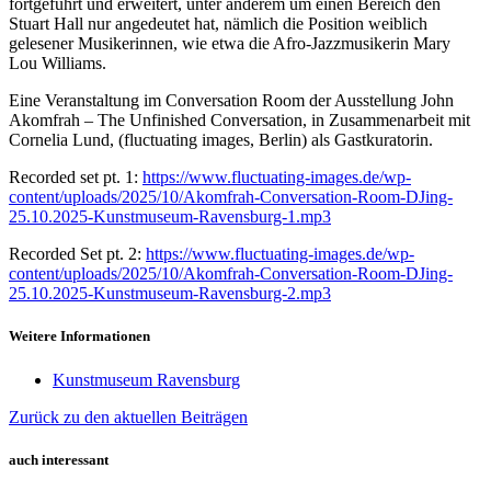
fortgeführt und erweitert, unter anderem um einen Bereich den
Stuart Hall nur angedeutet hat, nämlich die Position weiblich
gelesener Musikerinnen, wie etwa die Afro-Jazzmusikerin Mary
Lou Williams.
Eine Veranstaltung im Conversation Room der Ausstellung John
Akomfrah – The Unfinished Conversation, in Zusammenarbeit mit
Cornelia Lund, (fluctuating images, Berlin) als Gastkuratorin.
Recorded set pt. 1:
https://www.fluctuating-images.de/wp-
content/uploads/2025/10/Akomfrah-Conversation-Room-DJing-
25.10.2025-Kunstmuseum-Ravensburg-1.mp3
Recorded Set pt. 2:
https://www.fluctuating-images.de/wp-
content/uploads/2025/10/Akomfrah-Conversation-Room-DJing-
25.10.2025-Kunstmuseum-Ravensburg-2.mp3
Weitere Informationen
Kunstmuseum Ravensburg
Zurück zu den aktuellen Beiträgen
auch interessant