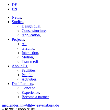
DE
EN
News
,
Studies
,
Design dual
,
Couse structure
,
Application
,
Projects
,
All
,
Graphic
,
Interaction
,
Motion
,
Transmedia
,
About Us
,
Facilities
,
People
,
Activities
,
Dual Partners
,
Concept
,
Experience
,
Become a partner
,
mediendesign@dhbw-ravensburg.de
+49 751 18999-2163