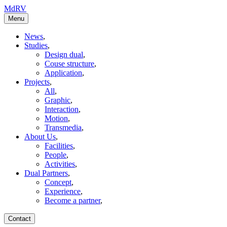
MdRV
Menu
News
,
Studies
,
Design dual
,
Couse structure
,
Application
,
Projects
,
All
,
Graphic
,
Interaction
,
Motion
,
Transmedia
,
About Us
,
Facilities
,
People
,
Activities
,
Dual Partners
,
Concept
,
Experience
,
Become a partner
,
Contact