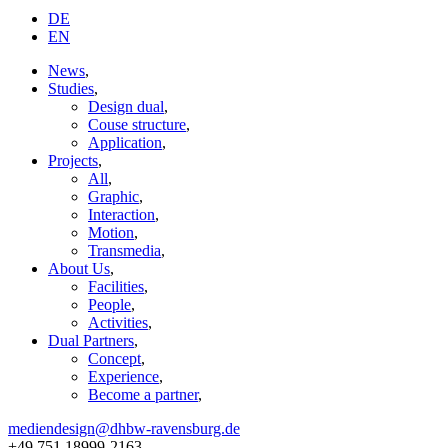
DE
EN
News
,
Studies
,
Design dual
,
Couse structure
,
Application
,
Projects
,
All
,
Graphic
,
Interaction
,
Motion
,
Transmedia
,
About Us
,
Facilities
,
People
,
Activities
,
Dual Partners
,
Concept
,
Experience
,
Become a partner
,
mediendesign@dhbw-ravensburg.de
+49 751 18999-2163