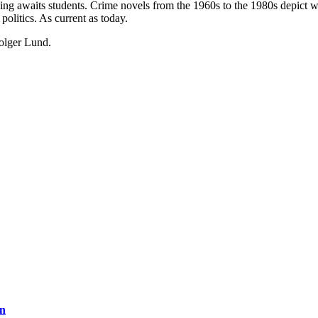
ing awaits students. Crime novels from the 1960s to the 1980s depict wo
politics. As current as today.
Holger Lund.
in