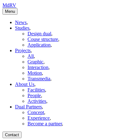
MdRV
Menu
News
,
Studies
,
Design dual
,
Couse structure
,
Application
,
Projects
,
All
,
Graphic
,
Interaction
,
Motion
,
Transmedia
,
About Us
,
Facilities
,
People
,
Activities
,
Dual Partners
,
Concept
,
Experience
,
Become a partner
,
Contact