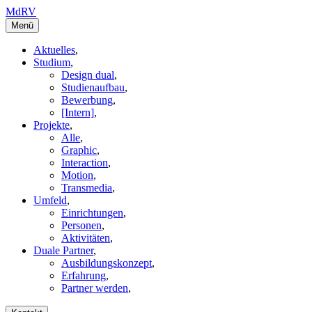
MdRV
Menü
Aktuelles
,
Studium
,
Design dual
,
Studienaufbau
,
Bewerbung
,
[Intern]
,
Projekte
,
Alle
,
Graphic
,
Interaction
,
Motion
,
Transmedia
,
Umfeld
,
Einrichtungen
,
Personen
,
Aktivitäten
,
Duale Partner
,
Ausbildungskonzept
,
Erfahrung
,
Partner werden
,