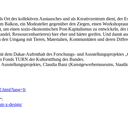
 als Ort des kollektiven Austausches und als Kreativzentrum dient, der E
inem Balkon, ein Modeatelier gegenüber den Ziegen, einen Workshopraum
, um einen sozio-ökonomischen Post-Kapitalismus zu entwickeln, der in 
wandel, Ressourcenbarrieren) hier eher und härter greifen. Und damit 
lem den Umgang mit Tieren, Materialien, Kommunitäten und deren Differ
it dem Dakar-Aufenthalt des Forschungs- und Ausstellungsprojektes „C
im Fonds TURN der Kulturstiftung des Bundes.
 Ausstellungsprojektes, Claudia Banz (Kunstgewerbemuseums, Staatlich
2.html?lang=fr
“:
air-x-design/