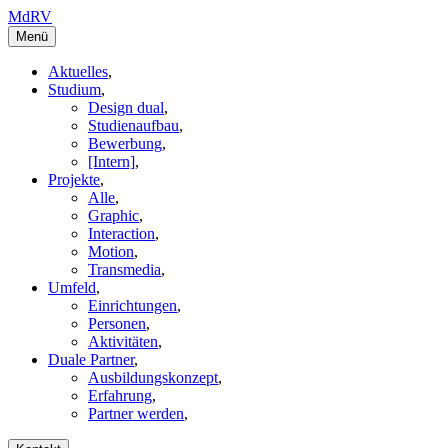
MdRV
Menü
Aktuelles
,
Studium
,
Design dual
,
Studienaufbau
,
Bewerbung
,
[Intern]
,
Projekte
,
Alle
,
Graphic
,
Interaction
,
Motion
,
Transmedia
,
Umfeld
,
Einrichtungen
,
Personen
,
Aktivitäten
,
Duale Partner
,
Ausbildungskonzept
,
Erfahrung
,
Partner werden
,