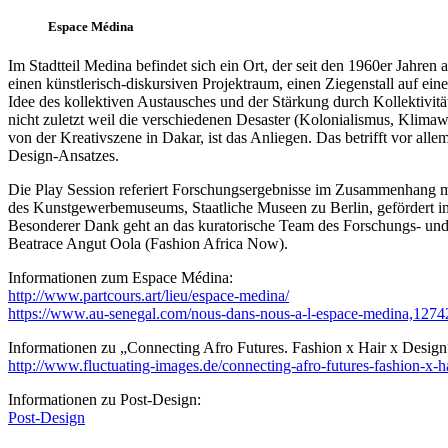
Espace Médina
Im Stadtteil Medina befindet sich ein Ort, der seit den 1960er Jahren
einen künstlerisch-diskursiven Projektraum, einen Ziegenstall auf e
Idee des kollektiven Austausches und der Stärkung durch Kollektivität
nicht zuletzt weil die verschiedenen Desaster (Kolonialismus, Klima
von der Kreativszene in Dakar, ist das Anliegen. Das betrifft vor al
Design-Ansatzes.
Die Play Session referiert Forschungsergebnisse im Zusammenhang m
des Kunstgewerbemuseums, Staatliche Museen zu Berlin, gefördert 
Besonderer Dank geht an das kuratorische Team des Forschungs- und
Beatrace Angut Oola (Fashion Africa Now).
Informationen zum Espace Médina:
http://www.partcours.art/lieu/espace-medina/
https://www.au-senegal.com/nous-dans-nous-a-l-espace-medina,1274
Informationen zu „Connecting Afro Futures. Fashion x Hair x Design
http://www.fluctuating-images.de/connecting-afro-futures-fashion-x-h
Informationen zu Post-Design:
Post-Design