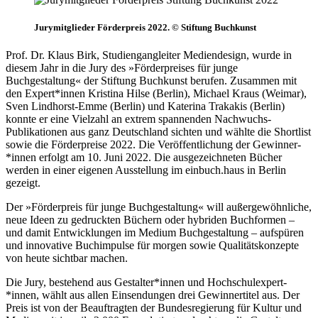
Jurymitglieder Förderpreis 2022. © Stiftung Buchkunst
Prof. Dr. Klaus Birk, Studiengangleiter Mediendesign, wurde in
diesem Jahr in die Jury des »Förderpreises für junge
Buchgestaltung« der Stiftung Buchkunst berufen. Zusammen mit
den Expert*innen Kristina Hilse (Berlin), Michael Kraus (Weimar),
Sven Lindhorst-Emme (Berlin) und Katerina Trakakis (Berlin)
konnte er eine Vielzahl an extrem spannenden Nachwuchs-
Publikationen aus ganz Deutschland sichten und wählte die Shortlist
sowie die Förderpreise 2022. Die Veröffentlichung der Gewinner­
*innen erfolgt am 10. Juni 2022. Die ausgezeichneten Bücher
werden in einer eigenen Ausstellung im einbuch.haus in Berlin
gezeigt.
Der »Förderpreis für junge Buchgestaltung« will außergewöhnliche,
neue Ideen zu gedruckten Büchern oder hybriden Buchformen –
und damit Entwicklungen im Medium Buchgestaltung – aufspüren
und innovative Buchimpulse für morgen sowie Qualitätskonzepte
von heute sichtbar machen.
Die Jury, bestehend aus Gestalter­*innen und Hochschul­expert­
*innen, wählt aus allen Einsendungen drei Gewinnertitel aus. Der
Preis ist von der Beauftragten der Bundesregierung für Kultur und