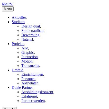
MdRV
Menü
Aktuelles
,
Studium
,
Design dual
,
Studienaufbau
,
Bewerbung
,
[Intern]
,
Projekte
,
Alle
,
Graphic
,
Interaction
,
Motion
,
Transmedia
,
Umfeld
,
Einrichtungen
,
Personen
,
Aktivitäten
,
Duale Partner
,
Ausbildungskonzept
,
Erfahrung
,
Partner werden
,