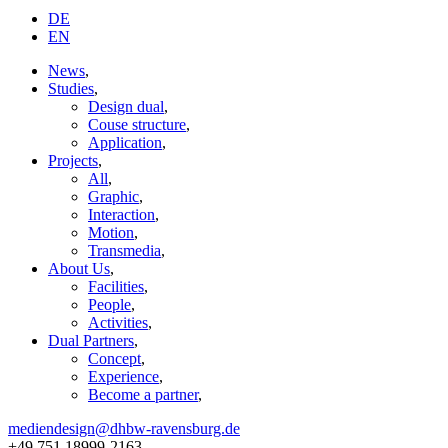
DE
EN
News
,
Studies
,
Design dual
,
Couse structure
,
Application
,
Projects
,
All
,
Graphic
,
Interaction
,
Motion
,
Transmedia
,
About Us
,
Facilities
,
People
,
Activities
,
Dual Partners
,
Concept
,
Experience
,
Become a partner
,
mediendesign@dhbw-ravensburg.de
+49 751 18999-2163