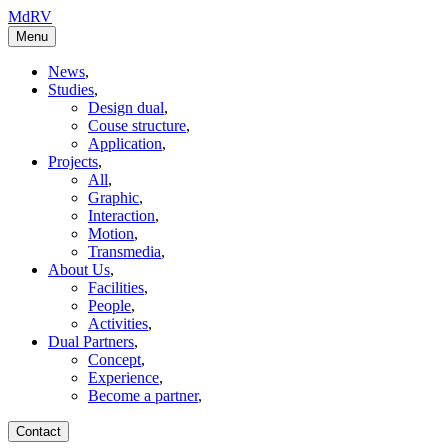
MdRV
Menu
News
,
Studies
,
Design dual
,
Couse structure
,
Application
,
Projects
,
All
,
Graphic
,
Interaction
,
Motion
,
Transmedia
,
About Us
,
Facilities
,
People
,
Activities
,
Dual Partners
,
Concept
,
Experience
,
Become a partner
,
Contact