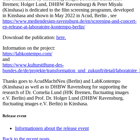
Bremen; Holger Lund, DHBW Ravensburg) & Peter Miyalu
(Kinshasa) is dedicated to the film screening programm, developed
in Kinshasa and shown in May 2022 in Acud, Berlin , see
https://www.mediendesign-ravensburg.de/en/screening-and-concert-
ep-release-at-laboratoire-kontempo-berlin/
Download the publication:
here.
Information on the project:
https://labkontempo.com/
and
https://www.kulturstiftung-des-
bundes.de/de/projekte/transformation_und_zukunft/detail/laboratoir
Thanks goes to AcudMachtNeu (Berlin) and LabKontempo
(Kinshasa) as well as to DHBW Ravensburg for supporting the
research of Dr. Cornelia Lund (HfK Bremen, fluctuating images
e.V. Berlin) and Prof. Dr. Holger Lund (DHBW Ravensburg,
fluctuating images e.V. Berlin) in Kinshasa.
Release event
Informationen about the release event
Back to the recent posts